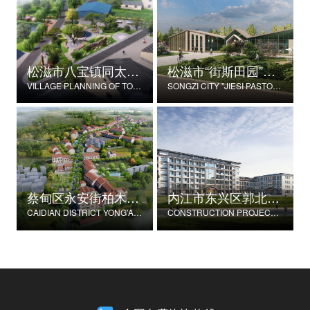
松滋市八宝镇同太湖村村庄规划
松滋市“街斯田园”美丽乡村示范片建设项目
VILLAGE PLANNING OF TONGTAIHU VILLAGE, BABAO TOWN, SONGZI CITY
SONGZI CITY "JIESI PASTORAL" BEAUTIFUL RURAL DEMONSTRATION FILM CONSTRUCTION PROJECT
蔡甸区永安街柏木村郭家庄湾省级美丽乡村试点建设项目
内江市东兴区郭北养老服务中心建设项目
CAIDIAN DISTRICT YONG'AN STREET CYPRESS VILLAGE GUOJIAZHUANG BAY PROVINCIAL BEAUTIFUL VILLAGE PILOT CONSTRUCTION PROJECT
CONSTRUCTION PROJECT OF GUOBEI ELDERLY SERVICE CENTER IN DONGXING DISTRICT, NEIJIANG CITY