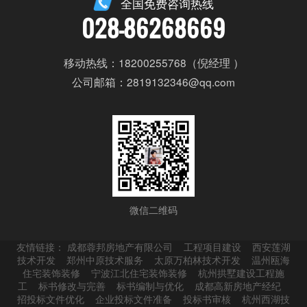
全国免费咨询热线
028-86268669
移动热线：18200255768（倪经理 ）
公司邮箱：2819132346@qq.com
微信二维码
友情链接：
成都蓉邦房地产有限公司
工程项目建设
西安莲湖
技术开发
郑州中原技术服务
太原万柏林技术开发
温州瓯海
住宅装饰装修
宁波江北住宅装饰装修
杭州拱墅建设工程施
工
标书修改与完善
标书编制与优化
成都高新房地产经纪
招投标文件优化
企业投标文件准备
投标书审核
杭州西湖技