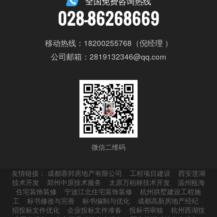
全国免费咨询热线
028-86268669
移动热线：18200255768（倪经理 ）
公司邮箱：2819132346@qq.com
微信二维码
友情链接：
成都蓉邦房地产有限公司
工程项目建设
西安莲湖
技术开发
郑州中原技术服务
太原万柏林技术开发
温州瓯海
住宅装饰装修
宁波江北住宅装饰装修
杭州拱墅建设工程施
工
标书修改与完善
标书编制与优化
成都高新房地产经纪
招投标文件优化
企业投标文件准备
投标书审核
杭州西湖技