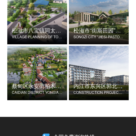
松滋市八宝镇同太湖村村庄规划
松滋市“街斯田园”美丽乡村示范片建设项目
VILLAGE PLANNING OF TONGTAIHU VILLAGE, BABAO TOWN, SONGZI CITY
SONGZI CITY "JIESI PASTORAL" BEAUTIFUL RURAL DEMONSTRATION FILM CONSTRUCTION PROJECT
蔡甸区永安街柏木村郭家庄湾省级美丽乡村试点建设项目
内江市东兴区郭北养老服务中心建设项目
CAIDIAN DISTRICT YONG'AN STREET CYPRESS VILLAGE GUOJIAZHUANG BAY PROVINCIAL BEAUTIFUL VILLAGE PILOT CONSTRUCTION PROJECT
CONSTRUCTION PROJECT OF GUOBEI ELDERLY SERVICE CENTER IN DONGXING DISTRICT, NEIJIANG CITY