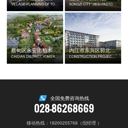
VILLAGE PLANNING OF TONGTAIHU VILLAGE, BABAO TOWN, SONGZI CITY
SONGZI CITY "JIESI PASTORAL" BEAUTIFUL RURAL DEMONSTRATION FILM CONSTRUCTION PROJECT
蔡甸区永安街柏木村郭家庄湾省级美丽乡村试点建设项目
内江市东兴区郭北养老服务中心建设项目
CAIDIAN DISTRICT YONG'AN STREET CYPRESS VILLAGE GUOJIAZHUANG BAY PROVINCIAL BEAUTIFUL VILLAGE PILOT CONSTRUCTION PROJECT
CONSTRUCTION PROJECT OF GUOBEI ELDERLY SERVICE CENTER IN DONGXING DISTRICT, NEIJIANG CITY
全国免费咨询热线
028-86268669
移动热线：18200255768（倪经理 ）