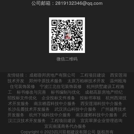
公司邮箱：2819132346@qq.com
微信二维码
友情链接：
成都蓉邦房地产有限公司
工程项目建设
西安莲湖
技术开发
郑州中原技术服务
太原万柏林技术开发
温州瓯海
住宅装饰装修
宁波江北住宅装饰装修
杭州拱墅建设工程施
工
标书修改与完善
标书编制与优化
成都高新房地产经纪
招投标文件优化
企业投标文件准备
投标书审核
杭州西湖技
术开发服务
南京栖霞科技中介服务
西安莲湖科技中介服务
长沙岳麓技术开发服务
武汉洪山科技中介服务
广州越秀技术
开发服务
杭州下城科技中介服务
南京建邺科技中介服务
武
汉江汉技术开发服务
工程项目建设
宜宾翠屏企业管理咨询
宜宾南溪商务代办服务
Copyright © 2023四川双都建设有限公司 版权所有