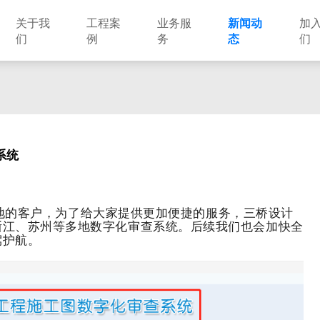
关于我
工程案
业务服
新闻动
加
们
例
务
态
们
建筑设计
市政设计
电力设计
商物粮储藏（冷库冷冻）
农林设计
勘察资质
水利设计
风景园林
系统
土地规划
城乡规划
工程测绘
工程咨询
工程造价
的客户，为了给大家提供更加便捷的服务，三桥设计
浙江、苏州等多地数字化审查系统。后续我们也会加快全
驾护航。