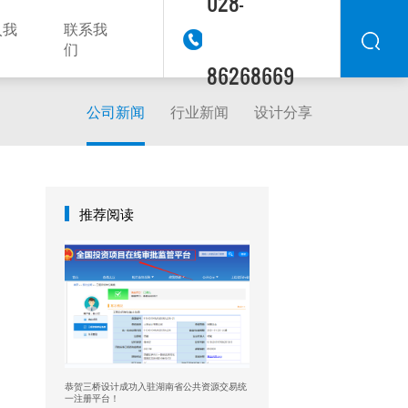
028-
入我
联系我
们
86268669
公司新闻
行业新闻
设计分享
华东
华北
华南
华中
西南
推荐阅读
西北
东南
恭贺三桥设计成功入驻湖南省公共资源交易统
一注册平台！