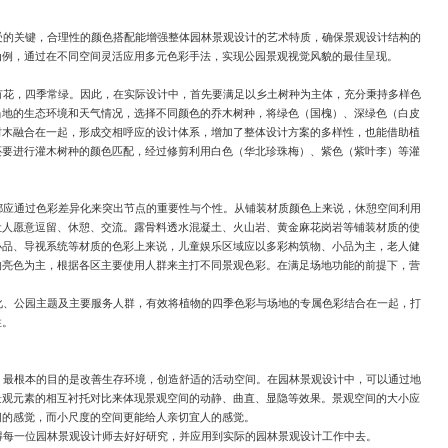
受的关键，合理性的颜色搭配能增强整体园林景观设计的艺术特质，确保景观设计结构的
为例，通过在不同空间灵活应用多元色彩手法，实现公园景观视觉风貌的最佳呈现。
有花，四季常绿。因此，在实际设计中，首先要满足以乡土树种为主体，充分秉持多样色
当地的生态环境和天气情况，选择不同颜色的乔木树种，将绿色（国槐）、深绿色（白皮
树木融合在一起，形成交相呼应的设计体系，增加了整体设计方案的多样性，也能借助植
还要进行灌木树种的颜色匹配，经过修剪利用白色（华北珍珠梅）、紫色（紫叶李）等灌
都应通过色彩差异化来突出节点的重要性与个性。从铺装材质颜色上来说，休憩空间利用
让人愿意逗留、休憩、交流。露骨料透水混凝土、火山岩、黄金麻花岗岩等铺装材质的使
小品、导视系统等材质的色彩上来说，儿童娱乐区域应以多彩构筑物、小品为主，老人健
的亮色为主，根据各区主要使用人群来主打不同景观色彩。在满足场地功能的前提下，营
化、公园主题及主要服务人群，有效将植物的四季色彩与场地的专属色彩结合在一起，打
性。
，最根本的目的是改善生存环境，创造舒适的活动空间。在园林景观设计中，可以通过地
景观元素的相互衬托对比来体现景观空间的动静、曲直、显隐等效果。景观空间的大小应
阔的感觉，而小尺度的空间更能给人亲切宜人的感觉。
得每一位园林景观设计师去好好研究，并应用到实际的园林景观设计工作中去。