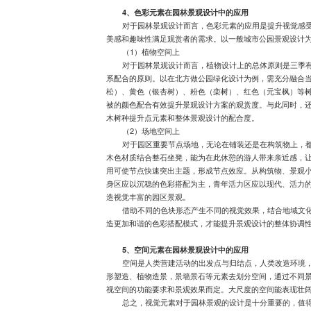
4、色彩元素在园林景观设计中的应用
对于园林景观设计而言，色彩元素的应用是提升视觉感
美感和趣味性满足观赏者的需求。以一般城市公园景观设计
（1）植物空间上
对于园林景观设计而言，植物设计上的总体原则是三季
系配合的原则。以在北方做公园绿化设计为例，需充分融合
松）、黄色（银杏树）、粉色（栾树）、红色（元宝枫）等
被的颜色配合有效提升景观设计方案的观赏度。与此同时，
木树种提升点元素和整体景观设计的配合度。
（2）场地空间上
对于园区重要节点场地，无论在铺装还是在构筑物上，
木色材质结合整石坐凳，能为在此休憩的游人带来亲近感，
用可使节点快速突出主题，形成节点效应。从构筑物、景观
身区应以沉稳的色彩搭配为主，青年活力区应以现代、活力
造视觉丰富的园区景观。
借助不同的色块形态产生不同的视觉效果，结合地域文
造更加和谐的色彩搭配模式，才能提升景观设计的整体协调
5、空间元素在园林景观设计中的应用
空间是人类营建活动的出发点与归结点，人类改造环境
形塑造、植物造景，景墙景石等元素去划分空间，通过不同
视空间的功能要求和景观效果而定。大尺度的空间能表现壮
总之，视觉元素对于园林景观的设计是十分重要的，值