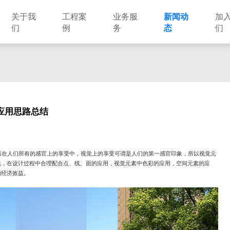
关于我
工程案
业务服
新闻动
加
们
例
务
态
们
建筑设计
市政设计
电力设计
商物粮储藏（冷库冷冻）
农林设计
勘察资质
水利设计
风景园林
应用思路总结
土地规划
城乡规划
工程测绘
工程咨询
工程造价
而在人们所有的感官上的享受中，视觉上的享受可谓是人们的第一感官印象，所以视觉元
说，在设计过程中合理配合点、线、面的应用，视觉元素中色彩的应用，空间元素的应
的经济效益。