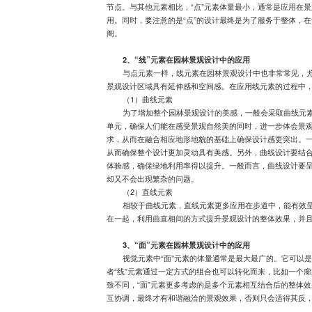
节点。与其他元素相比，“点”元素体量最小，通常是应用在
用。同时，要注意的是“点”的设计最终是为了服务于整体，在
阁。
2、“线”元素在园林景观设计中的应用
与点元素一样，线元素在园林景观设计中也非常常见，
景观设计区域具有延伸感和空间感。在应用线元素的过程中
（1
）曲线元素
为了增加整个园林景观设计的美感，一般会采取曲线元
单元，确保人们能在感受景观自然美的同时，进一步体会景
求，从而在融合相应地形地貌的基础上确保设计感更突出。
从而确保整个设计更加灵动具有美感。另外，曲线设计要结
体验感，确保绿地利用率得以提升。一般而言，曲线设计要
却又不会出现繁杂的问题。
（2）直线元素
相较于曲线元素，直线元素更多应用在步道中，能有效
在一起，利用曲直相间的方式提升景观设计的整体效果，并
3、“面”元素在园林景观设计中的应用
视觉元素中“面”元素的体量通常是最大最广的。它可以
者“线”元素通过一定方式的组合也可以转化而来，比如一个廊
致不同，“面”元素更多考虑的是多个元素相互结合后的整体
互协调，最终才有和谐融洽的景观效果，否则只会适得其反