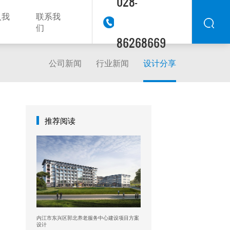
028-
入我
联系我
们
86268669
公司新闻
行业新闻
设计分享
华东
华北
华南
华中
西南
推荐阅读
西北
东南
内江市东兴区郭北养老服务中心建设项目方案
设计