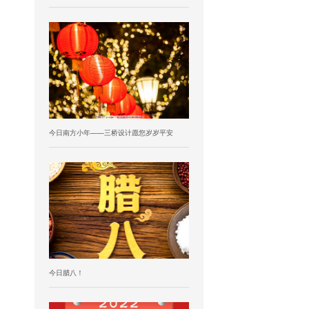
今日南方小年——三桥设计愿您岁岁平安
今日腊八！