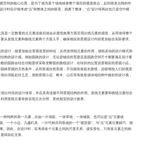
景观空间的核心位置，是为了成为某个场地或者整个项目的视觉焦点，起到画龙点睛的作
设计时应仔细考虑“点”和整体之间的联系，脱离了整体，“点”设计得再好也只是空中楼
尤其是一定数量的点元素连接后就会从视觉效果方面呈现出线元素的感觉，从而使得整个
，要从直线元素和曲线元素两个方面入手，确保相应的景观设计内容更加贴合实际要求。
素的设计，能更加贴合景观造景的特征，从而发挥线元素的作用，借助灵动的设计模式和
观结构的设计感。例如园路的设计，无论是铺设的宽度还是园路空间尺寸都要满足设计要
一般的园路会结合功能需求采取变断面的曲线设计，在转折的位置设置相应的景观小品，
合园林景观的天然条件，从而形成自然美感，不仅能有效延长路线，还能增加人们的视觉
呈现出绵延起伏之态，借助景观小品、树木、山石等有效形成绿地结构中曲折的设计感，
呈现出对应的设计体系，并且具有连接不同景观结构的作用。直线元素要和曲线元素结合
且利用直线元素有效实现主次分明、景色相宜的设计效果。
是一种纯粹的单一元素，比如一片湖面、一块草地，一块铺装。也可以是“点”元素或
架、一个小品、几盏灯具、一片竹林共同形成的一个“观赏面”。与“点”元素注重精巧、细
效果。因此，在设计时，应考虑各个元素之间的尺度关系、虚实变化，只有各元素之间相
，显得杂乱无章。