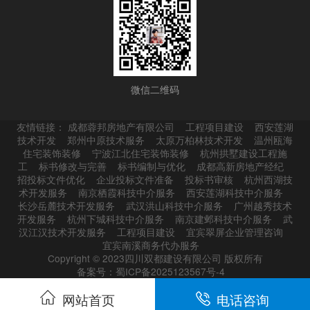
微信二维码
友情链接：
成都蓉邦房地产有限公司
工程项目建设
西安莲湖
技术开发
郑州中原技术服务
太原万柏林技术开发
温州瓯海
住宅装饰装修
宁波江北住宅装饰装修
杭州拱墅建设工程施
工
标书修改与完善
标书编制与优化
成都高新房地产经纪
招投标文件优化
企业投标文件准备
投标书审核
杭州西湖技
术开发服务
南京栖霞科技中介服务
西安莲湖科技中介服务
长沙岳麓技术开发服务
武汉洪山科技中介服务
广州越秀技术
开发服务
杭州下城科技中介服务
南京建邺科技中介服务
武
汉江汉技术开发服务
工程项目建设
宜宾翠屏企业管理咨询
宜宾南溪商务代办服务
Copyright © 2023四川双都建设有限公司 版权所有
备案号：蜀ICP备2025123567号-4
网站首页
电话咨询