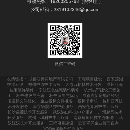
移动热线：18200255768（倪经理 ）
公司邮箱：2819132346@qq.com
微信二维码
友情链接：
成都蓉邦房地产有限公司
工程项目建设
西安莲湖
技术开发
郑州中原技术服务
太原万柏林技术开发
温州瓯海
住宅装饰装修
宁波江北住宅装饰装修
杭州拱墅建设工程施
工
标书修改与完善
标书编制与优化
成都高新房地产经纪
招投标文件优化
企业投标文件准备
投标书审核
杭州西湖技
术开发服务
南京栖霞科技中介服务
西安莲湖科技中介服务
长沙岳麓技术开发服务
武汉洪山科技中介服务
广州越秀技术
开发服务
杭州下城科技中介服务
南京建邺科技中介服务
武
汉江汉技术开发服务
工程项目建设
宜宾翠屏企业管理咨询
宜宾南溪商务代办服务